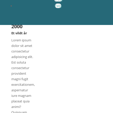
Følg
2000
Et vildt år
Lorem ipsum
dolor sit amet
consectetur
adipisicing elit.
Est soluta
consectetur
provident
magni fugit
exercitationem,
aspernatur
iure magnam
placeat quia
animi?
Quisquam