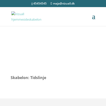
45454545
maja@vizuall.dk
Skabelon: Tidslinje