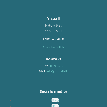
Vizuall
Nytorv 6, st
7700 Thisted
CVR:
34364168
Privatlivspolitik
Kontakt
Tlf.:
20 89 06 86
Mail:
info@vizuall.dk
Sociale medier
Følg
Følg