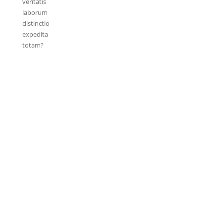
veritatis
laborum
distinctio
expedita
totam?