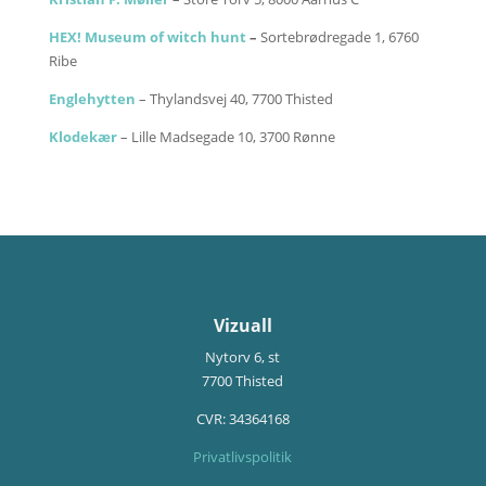
HEX! Museum of witch hunt
–
Sortebrødregade 1, 6760
Ribe
Englehytten
– Thylandsvej 40, 7700 Thisted
Klodekær
– Lille Madsegade 10, 3700 Rønne
Vizuall
Nytorv 6, st
7700 Thisted
CVR:
34364168
Privatlivspolitik