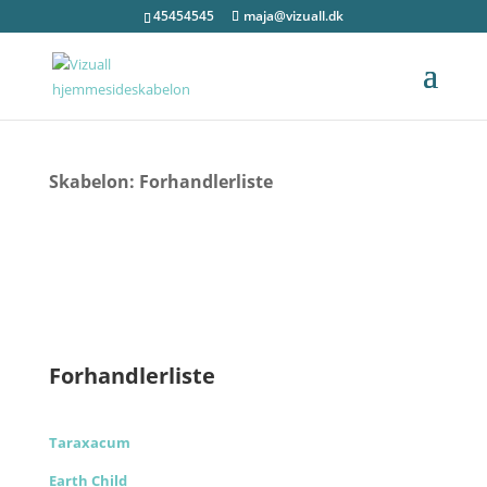
45454545
maja@vizuall.dk
Skabelon: Forhandlerliste
Forhandlerliste
Taraxacum
Earth Child