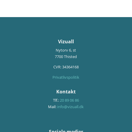
Vizuall
Nytorv 6, st
7700 Thisted
CVR:
34364168
Privatlivspolitik
Kontakt
Tlf.:
20 89 06 86
Mail:
info@vizuall.dk
Sociale medier